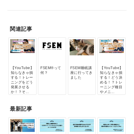
関連記事
【YouTube】
FSEM®って
FSEM睡眠講
【YouTube】
知らなきゃ損
何？
座に行ってき
知らなきゃ損
する！トレー
ました
する！どう決
ニングをどう
める！？トレ
発展させる
ーニング種目
か！？そ...
やメニ...
最新記事